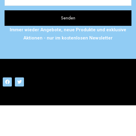
Immer wieder Angebote, neue Produkte und exklusive
Aktionen - nur im kostenlosen Newsletter
TEL : ++49(0)30.12036033
-
E-MAIL: SHOP@RATTTENHERZ.DE
ALLE RECHTE VORBEHALTEN . RATTENHERZ